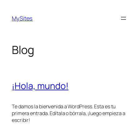
Saltar
al
MySites
contenido
Blog
¡Hola, mundo!
Te damos la bienvenida a WordPress. Esta es tu
primera entrada. Edítala o bórrala, ¡luego empieza a
escribir!